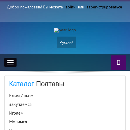
Добро пожаловать! Вы можете
войти
или
зарегистрироваться
Русский
Toggle
navigation
Каталог
Полтавы
Едим / пьем
Закупаемся
Играем
Молимся