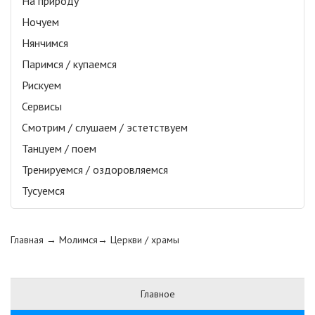
На природу
Ночуем
Нянчимся
Паримся / купаемся
Рискуем
Сервисы
Смотрим / слушаем / эстетствуем
Танцуем / поем
Тренируемся / оздоровляемся
Тусуемся
Главная
→ Молимся→
Церкви / храмы
Главное