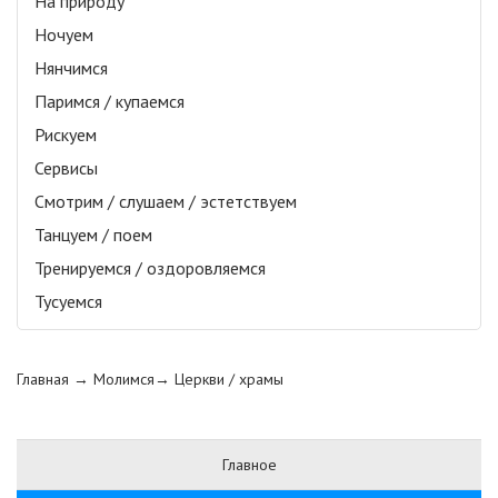
На природу
Ночуем
Нянчимся
Паримся / купаемся
Рискуем
Сервисы
Смотрим / слушаем / эстетствуем
Танцуем / поем
Тренируемся / оздоровляемся
Тусуемся
Главная
→ Молимся→
Церкви / храмы
Главное