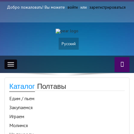
Добро пожаловать! Вы можете
войти
или
зарегистрироваться
Русский
Toggle
navigation
Каталог
Полтавы
Едим / пьем
Закупаемся
Играем
Молимся