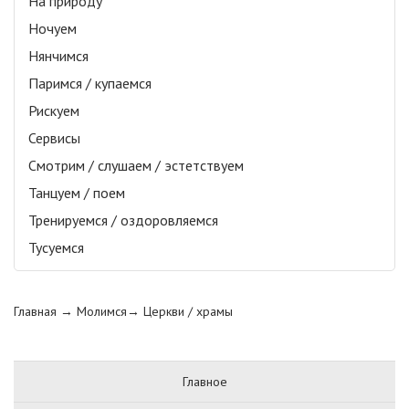
На природу
Ночуем
Нянчимся
Паримся / купаемся
Рискуем
Сервисы
Смотрим / слушаем / эстетствуем
Танцуем / поем
Тренируемся / оздоровляемся
Тусуемся
Главная
→ Молимся→
Церкви / храмы
Главное