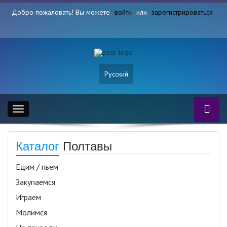
Добро пожаловать! Вы можете
войти
или
зарегистрироваться
Русский
Toggle
navigation
Каталог
Полтавы
Едим / пьем
Закупаемся
Играем
Молимся