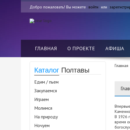
Добро пожаловать! Вы можете
войти
или
зарегистри
ГЛАВНАЯ
О ПРОЕКТЕ
АФИША
Главная
Каталог
Полтавы
Едим / пьем
Гла
Закупаемся
Играем
Впервые
Молимся
Каменно
На природу
В 1926 г
время о
Ночуем
богослу