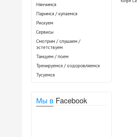
Кофе La
Нянчимся
Паримся / купаемся
Рискуем
Сервисы
Смотрим / слушаем /
эстетствуем
Танцуем / поем
Тренируемся / оздоровляемся
Тусуемся
Мы в
Facebook