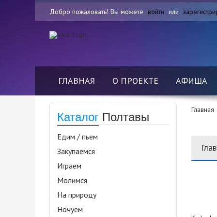
Добро пожаловать! Вы можете
войти
или
зарегистри
ГЛАВНАЯ
О ПРОЕКТЕ
АФИША
Главная
Каталог
Полтавы
Едим / пьем
Гла
Закупаемся
Играем
Молимся
На природу
Ночуем