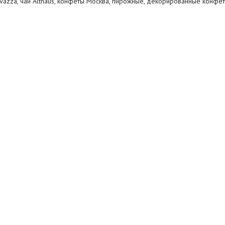
vazza, чай Althaus, конфеты Москва, пирожные, декорированные конф