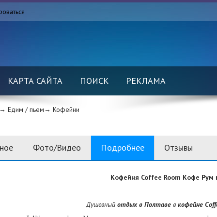
роваться
КАРТА САЙТА
ПОИСК
РЕКЛАМА
→ Едим / пьем→
Кофейни
вное
Фото/Видео
Подробнее
Отзывы
Кофейня
Coffee
Room Кофе Рум 
Душевный
отдых в Полтаве
в
кофейне
Cof