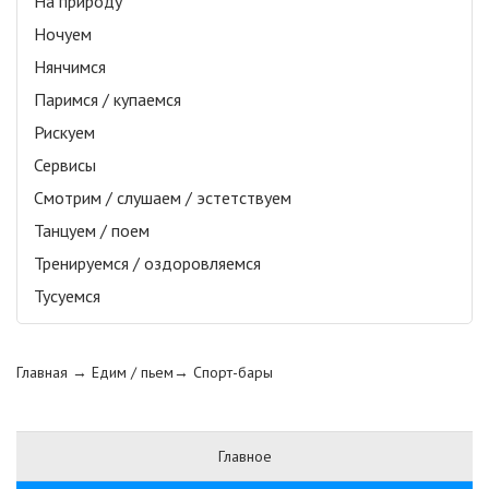
На природу
Ночуем
Нянчимся
Паримся / купаемся
Рискуем
Сервисы
Смотрим / слушаем / эстетствуем
Танцуем / поем
Тренируемся / оздоровляемся
Тусуемся
Главная
→ Едим / пьем→
Спорт-бары
Главное