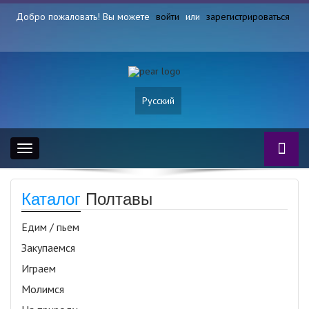
Добро пожаловать! Вы можете
войти
или
зарегистрироваться
Русский
Toggle
navigation
Каталог
Полтавы
Едим / пьем
Закупаемся
Играем
Молимся