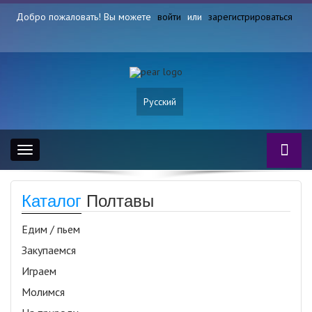
Добро пожаловать! Вы можете
войти
или
зарегистрироваться
Русский
Toggle
navigation
Каталог
Полтавы
Едим / пьем
Закупаемся
Играем
Молимся