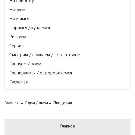
На природу
Ночуем
Нянчимся
Паримся / купаемся
Рискуем
Сервисы
Смотрим / слушаем / эстетствуем
Танцуем / поем
Тренируемся / оздоровляемся
Тусуемся
Главная
→ Едим / пьем→
Пиццерии
Главное