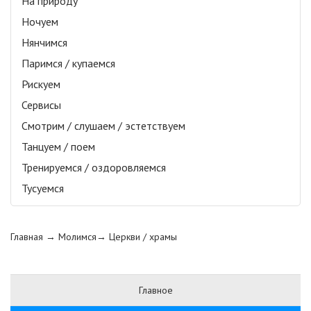
На природу
Ночуем
Нянчимся
Паримся / купаемся
Рискуем
Сервисы
Смотрим / слушаем / эстетствуем
Танцуем / поем
Тренируемся / оздоровляемся
Тусуемся
Главная
→ Молимся→
Церкви / храмы
Главное