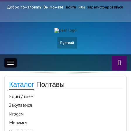
Добро пожаловать! Вы можете
войти
или
зарегистрироваться
Русский
Toggle
navigation
Каталог
Полтавы
Едим / пьем
Закупаемся
Играем
Молимся