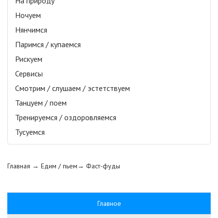
На природу
Ночуем
Нянчимся
Паримся / купаемся
Рискуем
Сервисы
Смотрим / слушаем / эстетствуем
Танцуем / поем
Тренируемся / оздоровляемся
Тусуемся
Главная
→ Едим / пьем→
Фаст-фуды
Главное