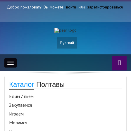
Добро пожаловать! Вы можете
войти
или
зарегистрироваться
Русский
Toggle
navigation
Каталог
Полтавы
Едим / пьем
Закупаемся
Играем
Молимся