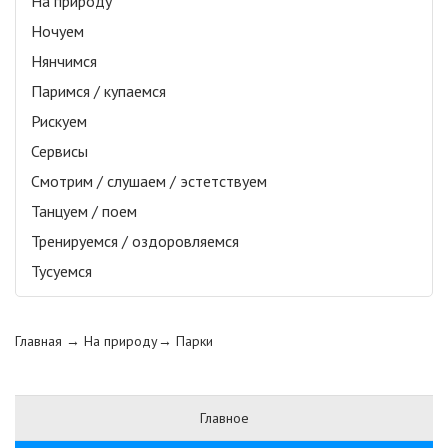
На природу
Ночуем
Нянчимся
Паримся / купаемся
Рискуем
Сервисы
Смотрим / слушаем / эстетствуем
Танцуем / поем
Тренируемся / оздоровляемся
Тусуемся
Главная
→ На природу→
Парки
Главное