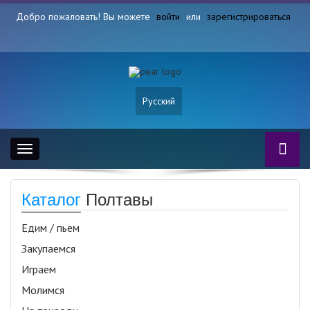
Добро пожаловать! Вы можете
войти
или
зарегистрироваться
Русский
Toggle
navigation
Каталог
Полтавы
Едим / пьем
Закупаемся
Играем
Молимся