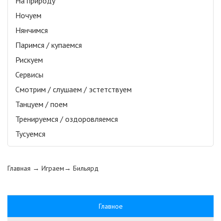
На природу
Ночуем
Нянчимся
Паримся / купаемся
Рискуем
Сервисы
Смотрим / слушаем / эстетствуем
Танцуем / поем
Тренируемся / оздоровляемся
Тусуемся
Главная
→ Играем→
Бильярд
Главное