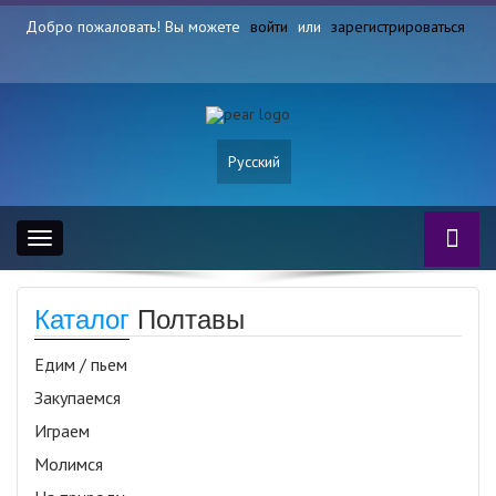
Добро пожаловать! Вы можете
войти
или
зарегистрироваться
Русский
Toggle
navigation
Каталог
Полтавы
Едим / пьем
Закупаемся
Играем
Молимся