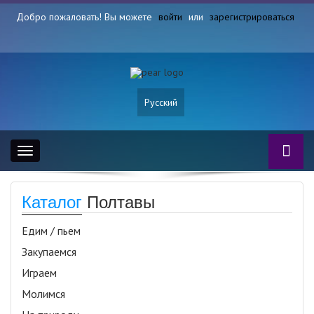
Добро пожаловать! Вы можете
войти
или
зарегистрироваться
Русский
Toggle
navigation
Каталог
Полтавы
Едим / пьем
Закупаемся
Играем
Молимся