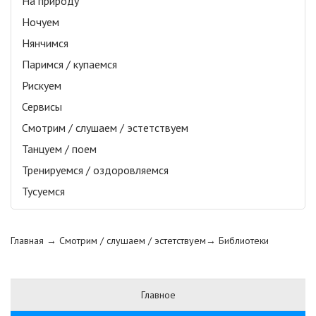
На природу
Ночуем
Нянчимся
Паримся / купаемся
Рискуем
Сервисы
Смотрим / слушаем / эстетствуем
Танцуем / поем
Тренируемся / оздоровляемся
Тусуемся
Главная
→ Смотрим / слушаем / эстетствуем→
Библиотеки
Главное