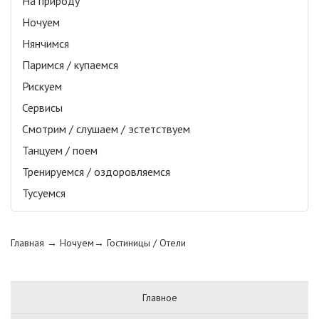
На природу
Ночуем
Нянчимся
Паримся / купаемся
Рискуем
Сервисы
Смотрим / слушаем / эстетствуем
Танцуем / поем
Тренируемся / оздоровляемся
Тусуемся
Главная
→ Ночуем→
Гостиницы / Отели
Главное