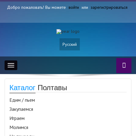
Добро пожаловать! Вы можете
войти
или
зарегистрироваться
Русский
Toggle
navigation
Каталог
Полтавы
Едим / пьем
Закупаемся
Играем
Молимся