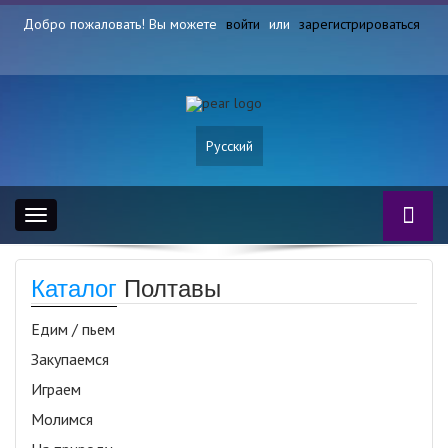
Добро пожаловать! Вы можете
войти
или
зарегистрироваться
Русский
Toggle
navigation
Каталог
Полтавы
Едим / пьем
Закупаемся
Играем
Молимся