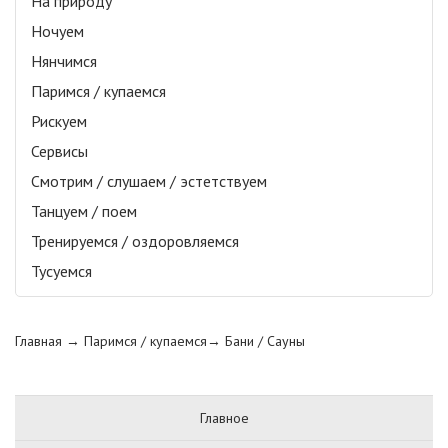
На природу
Ночуем
Нянчимся
Паримся / купаемся
Рискуем
Сервисы
Смотрим / слушаем / эстетствуем
Танцуем / поем
Тренируемся / оздоровляемся
Тусуемся
Главная
→ Паримся / купаемся→
Бани / Сауны
Главное