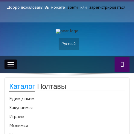
Добро пожаловать! Вы можете
войти
или
зарегистрироваться
Русский
Toggle
navigation
Каталог
Полтавы
Едим / пьем
Закупаемся
Играем
Молимся