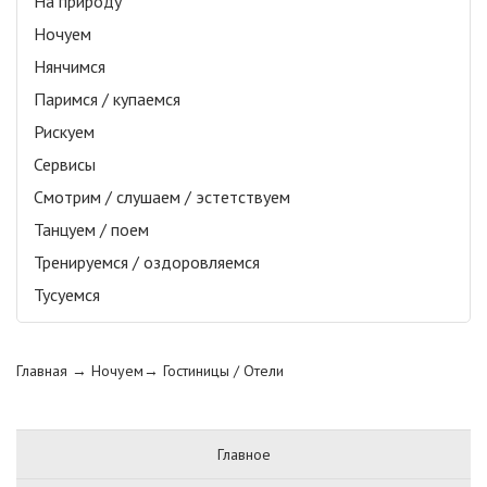
На природу
Ночуем
Нянчимся
Паримся / купаемся
Рискуем
Сервисы
Смотрим / слушаем / эстетствуем
Танцуем / поем
Тренируемся / оздоровляемся
Тусуемся
Главная
→ Ночуем→
Гостиницы / Отели
Главное