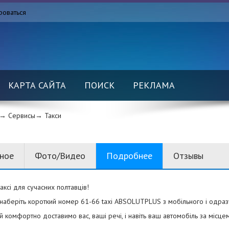
роваться
КАРТА САЙТА
ПОИСК
РЕКЛАМА
→ Сервисы→
Такси
вное
Фото/Видео
Подробнее
Отзывы
аксі для сучасних полтавців!
аберіть короткий номер 61-66 taxi ABSOLUTPLUS з мобільного і одразу
 комфортно доставимо вас, ваші речі, і навіть ваш автомобіль за місц