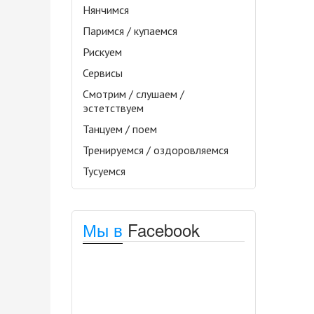
Нянчимся
Паримся / купаемся
Рискуем
Сервисы
Смотрим / слушаем /
эстетствуем
Танцуем / поем
Тренируемся / оздоровляемся
Тусуемся
Мы в
Facebook