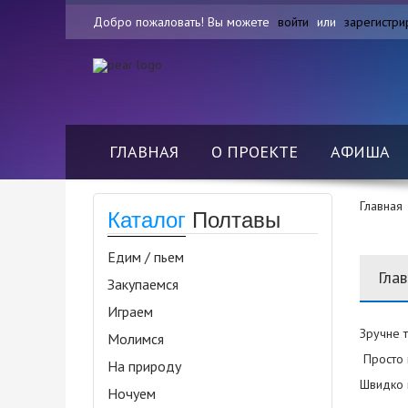
Добро пожаловать! Вы можете
войти
или
зарегистри
ГЛАВНАЯ
О ПРОЕКТЕ
АФИША
Главная
Каталог
Полтавы
Едим / пьем
Гла
Закупаемся
Играем
Зручне т
Молимся
Просто н
На природу
Швидко й
Ночуем