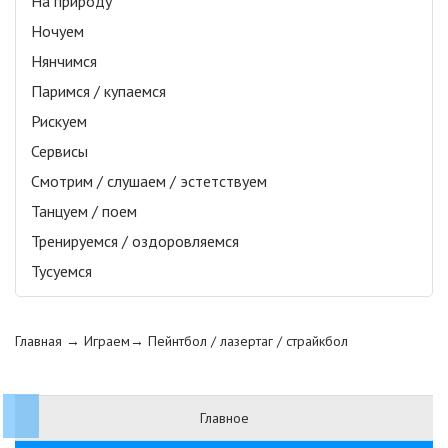
На природу
Ночуем
Нянчимся
Паримся / купаемся
Рискуем
Сервисы
Смотрим / слушаем / эстетствуем
Танцуем / поем
Тренируемся / оздоровляемся
Тусуемся
Главная
→ Играем→
Пейнтбол / лазертаг / страйкбол
Главное