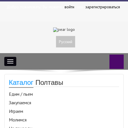
Добро пожаловать! Вы можете
войти
или
зарегистрироваться
Русский
Toggle
navigation
Каталог
Полтавы
Едим / пьем
Закупаемся
Играем
Молимся