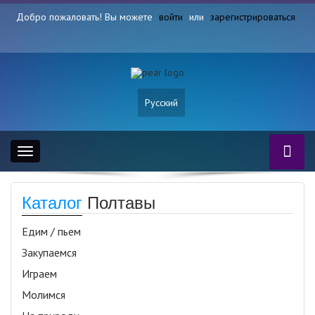
Добро пожаловать! Вы можете
войти
или
зарегистрироваться
Русский
Toggle
navigation
Каталог
Полтавы
Едим / пьем
Закупаемся
Играем
Молимся