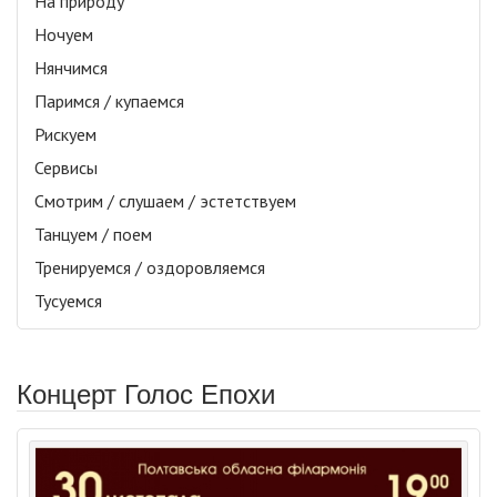
На природу
Ночуем
Нянчимся
Паримся / купаемся
Рискуем
Сервисы
Смотрим / слушаем / эстетствуем
Танцуем / поем
Тренируемся / оздоровляемся
Тусуемся
Концерт Голос Епохи