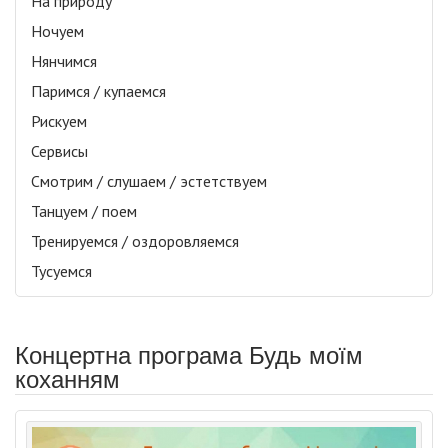
На природу
Ночуем
Нянчимся
Паримся / купаемся
Рискуем
Сервисы
Смотрим / слушаем / эстетствуем
Танцуем / поем
Тренируемся / оздоровляемся
Тусуемся
Концертна програма Будь моїм
коханням