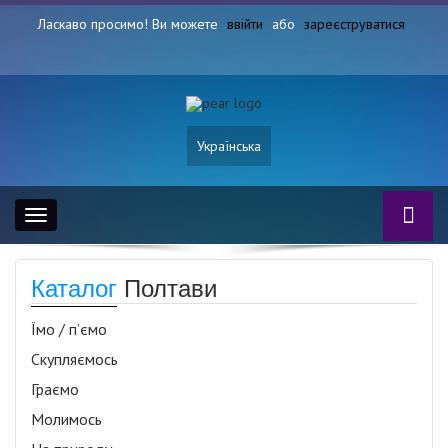
Ласкаво просимо! Ви можете
ввійти
або
зареєструватися
Українська
Toggle
navigation
Каталог
Полтави
Їмо / п’ємо
Скупляємось
Граємо
Молимось