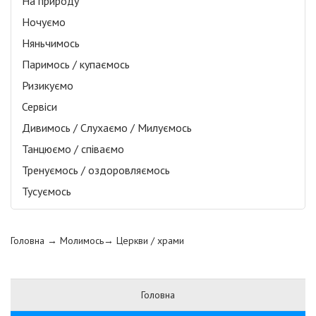
На природу
Ночуємо
Няньчимось
Паримось / купаємось
Ризикуємо
Сервіси
Дивимось / Слухаємо / Милуємось
Танцюємо / співаємо
Тренуємось / оздоровляємось
Тусуємось
Головна
→ Молимось→
Церкви / храми
Головна