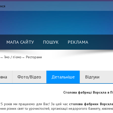
тися
МАПА САЙТУ
ПОШУК
РЕКЛАМА
→ Їмо / п’ємо→
Ресторани
овна
Фото/Відео
Детальніше
Відгуки
Столова
фабриці Ворскла в П
25 років ми працюємо для Вас! За цей час
столова
фабрики Ворскл
ня різних свят та урочистостей, організації недорогого банкету, ювілею