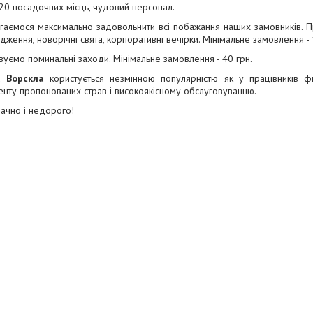
20 посадочних місць, чудовий персонал.
гаємося максимально задовольнити всі побажання наших замовників. 
дження, новорічні свята, корпоративні вечірки. Мінімальне замовлення - 
уємо поминальні заходи. Мінімальне замовлення - 40 грн.
а
Ворскла
користується незмінною популярністю як у працівників фі
нту пропонованих страв і високоякісному обслуговуванню.
ачно і недорого!