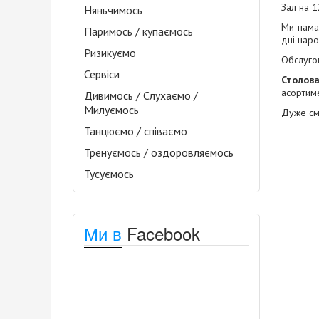
Зал на 1
Няньчимось
Ми нама
Паримось / купаємось
дні наро
Ризикуємо
Обслугов
Сервіси
Столов
асортиме
Дивимось / Слухаємо /
Милуємось
Дуже см
Танцюємо / співаємо
Тренуємось / оздоровляємось
Тусуємось
Ми в
Facebook