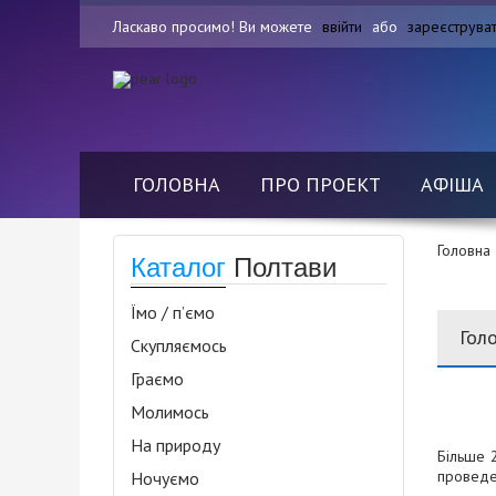
Ласкаво просимо! Ви можете
ввійти
або
зареєструва
ГОЛОВНА
ПРО ПРОЕКТ
АФІША
Головна
Каталог
Полтави
Їмо / п’ємо
Гол
Скупляємось
Граємо
Молимось
На природу
Більше 
проведен
Ночуємо