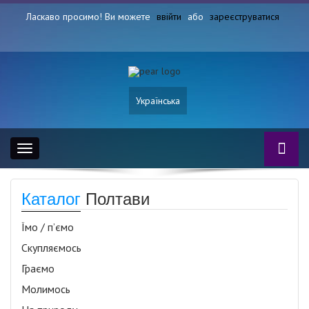
Ласкаво просимо! Ви можете
ввійти
або
зареєструватися
Українська
Toggle
navigation
Каталог
Полтави
Їмо / п’ємо
Скупляємось
Граємо
Молимось