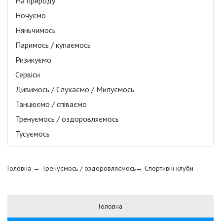
На природу
Ночуємо
Няньчимось
Паримось / купаємось
Ризикуємо
Сервіси
Дивимось / Слухаємо / Милуємось
Танцюємо / співаємо
Тренуємось / оздоровляємось
Тусуємось
Головна
→ Тренуємось / оздоровляємось→
Спортивні клуби
Головна