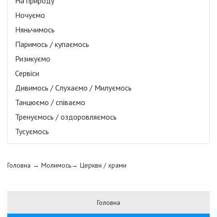
На природу
Ночуємо
Няньчимось
Паримось / купаємось
Ризикуємо
Сервіси
Дивимось / Слухаємо / Милуємось
Танцюємо / співаємо
Тренуємось / оздоровляємось
Тусуємось
Головна
→ Молимось→
Церкви / храми
Головна