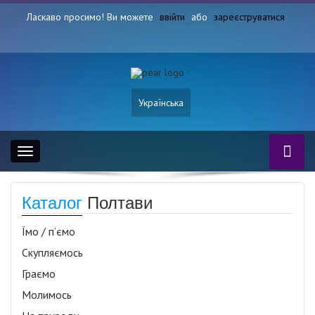
Ласкаво просимо! Ви можете
ввійти
або
зареєструватися
Українська
Toggle
navigation
Каталог
Полтави
Їмо / п’ємо
Скупляємось
Граємо
Молимось