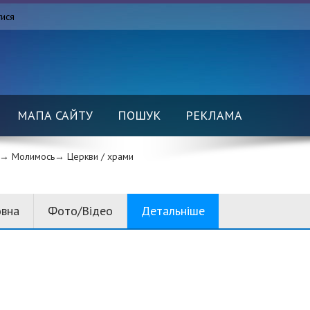
тися
МАПА САЙТУ
ПОШУК
РЕКЛАМА
→ Молимось→
Церкви / храми
овна
Фото/Відео
Детальніше