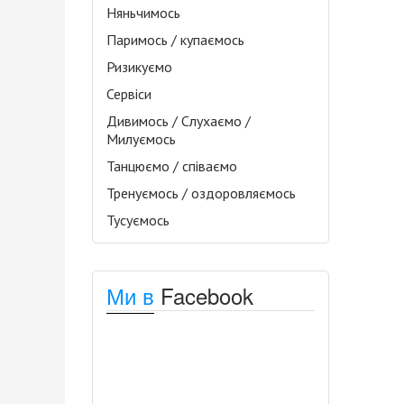
Няньчимось
Паримось / купаємось
Ризикуємо
Сервіси
Дивимось / Слухаємо /
Милуємось
Танцюємо / співаємо
Тренуємось / оздоровляємось
Тусуємось
Ми в
Facebook