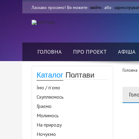
Ласкаво просимо! Ви можете
ввійти
або
зареєструва
ГОЛОВНА
ПРО ПРОЕКТ
АФІША
Головна
Каталог
Полтави
Їмо / п’ємо
Гол
Скупляємось
Граємо
Молимось
На природу
Ночуємо