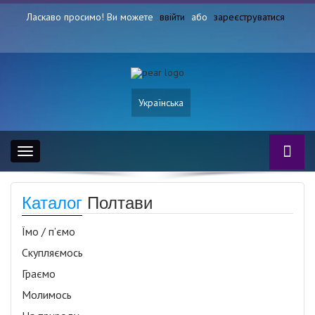
Ласкаво просимо! Ви можете
ввійти
або
зареєструватися
Українська
Toggle
navigation
Каталог
Полтави
Їмо / п’ємо
Скупляємось
Граємо
Молимось