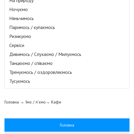
На природу
Ночуємо
Няньчимось
Паримось / купаємось
Ризикуємо
Сервіси
Дивимось / Слухаємо / Милуємось
Танцюємо / співаємо
Тренуємось / оздоровляємось
Тусуємось
Головна
→ Їмо / п’ємо→
Кафе
Головна