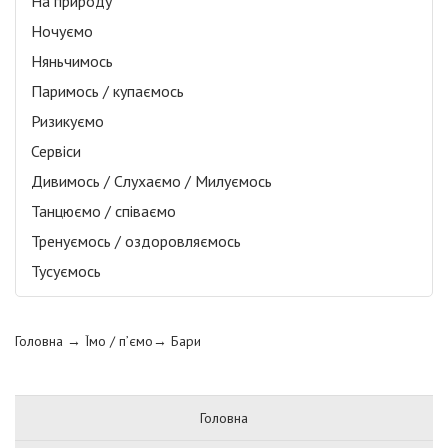
На природу
Ночуємо
Няньчимось
Паримось / купаємось
Ризикуємо
Сервіси
Дивимось / Слухаємо / Милуємось
Танцюємо / співаємо
Тренуємось / оздоровляємось
Тусуємось
Головна
→ Їмо / п’ємо→
Бари
Головна