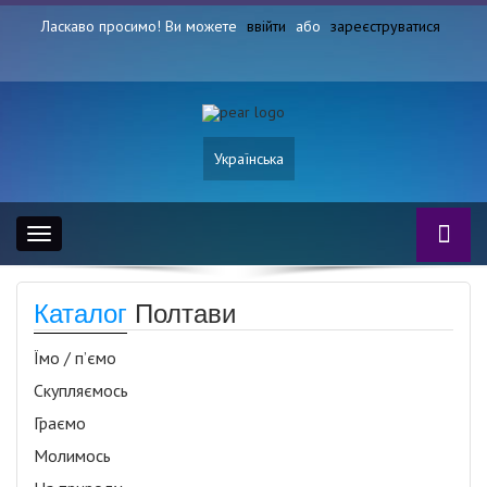
Ласкаво просимо! Ви можете
ввійти
або
зареєструватися
Українська
Toggle
navigation
Каталог
Полтави
Їмо / п’ємо
Скупляємось
Граємо
Молимось