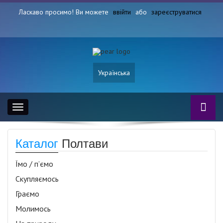
Ласкаво просимо! Ви можете
ввійти
або
зареєструватися
Українська
Toggle
navigation
Каталог
Полтави
Їмо / п’ємо
Скупляємось
Граємо
Молимось