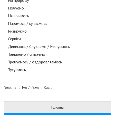
На природу
Ночуємо
Няньчимось
Паримось / купаємось
Ризикуємо
Сервіси
Дивимось / Слухаємо / Милуємось
Танцюємо / співаємо
Тренуємось / оздоровляємось
Тусуємось
Головна
→ Їмо / п’ємо→
Кафе
Головна