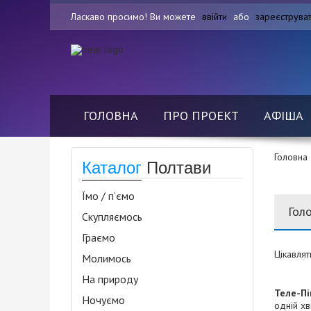
Ласкаво просимо! Ви можете
ввійти
або
зареєструва
ГОЛОВНА
ПРО ПРОЕКТ
АФІША
Головна
Каталог
Полтави
Їмо / п’ємо
Гол
Скупляємось
Граємо
Цікавля
Молимось
На природу
Теле-Пі
Ночуємо
одній хв