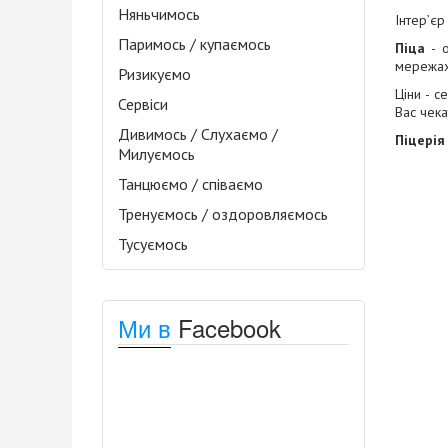
Няньчимось
Інтер’є
Паримось / купаємось
Піца
- о
мережах
Ризикуємо
Ціни - с
Сервіси
Вас чека
Дивимось / Слухаємо /
Піцерія
Милуємось
Танцюємо / співаємо
Тренуємось / оздоровляємось
Тусуємось
Ми в
Facebook