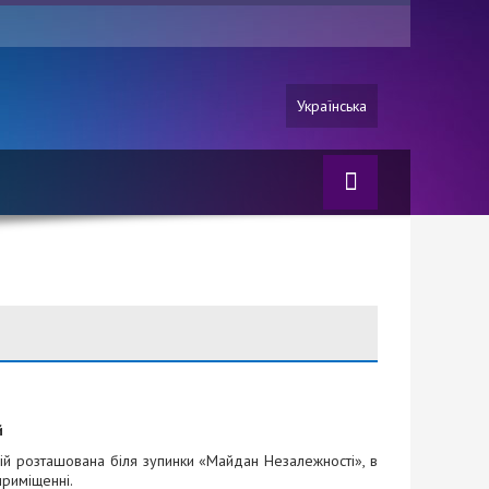
Українська
й
ій розташована біля зупинки «Майдан Незалежності», в
риміщенні.