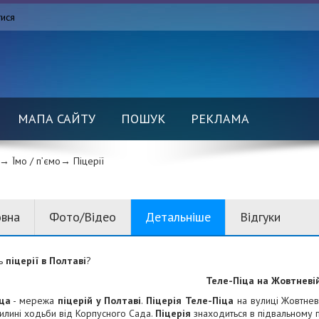
тися
МАПА САЙТУ
ПОШУК
РЕКЛАМА
→ Їмо / п’ємо→
Піцерії
овна
Фото/Відео
Детальніше
Відгуки
ть
піцерії в Полтаві
?
Теле-Піца на Жовтневі
ца
- мережа
піцерій у Полтаві
.
Піцерія Теле-Піца
на вулиці Жовтнев
илині ходьби від Корпусного Сада.
Піцерія
знаходиться в підвальному п