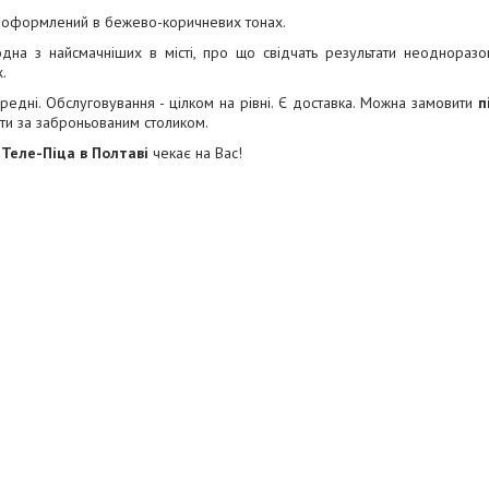
р оформлений в бежево-коричневих тонах.
дна з найсмачніших в місті, про що свідчать результати неодноразо
.
ередні. Обслуговування - цілком на рівні. Є доставка. Можна замовити
п
ти за заброньованим столиком.
 Теле-Піца в Полтаві
чекає на Вас!