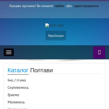
Ласкаво просимо! Ви можете
ввійти
або
зареєструватися
Українська
Toggle
navigation
Каталог
Полтави
Їмо / п’ємо
Скупляємось
Граємо
Молимось