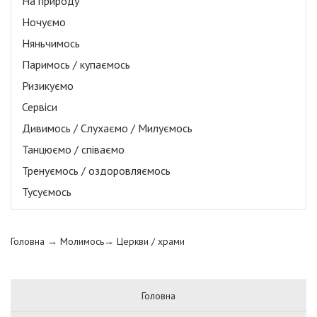
На природу
Ночуємо
Няньчимось
Паримось / купаємось
Ризикуємо
Сервіси
Дивимось / Слухаємо / Милуємось
Танцюємо / співаємо
Тренуємось / оздоровляємось
Тусуємось
Головна
→ Молимось→
Церкви / храми
Головна