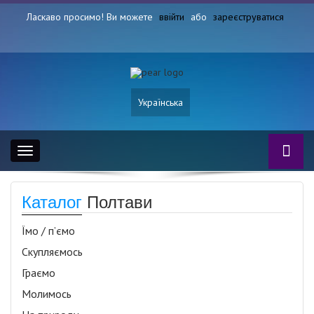
Ласкаво просимо! Ви можете
ввійти
або
зареєструватися
Українська
Toggle
navigation
Каталог
Полтави
Їмо / п’ємо
Скупляємось
Граємо
Молимось