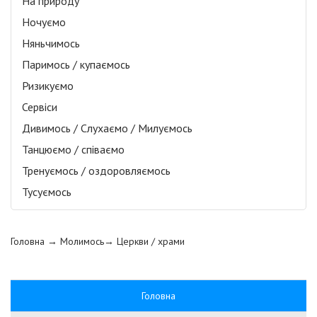
На природу
Ночуємо
Няньчимось
Паримось / купаємось
Ризикуємо
Сервіси
Дивимось / Слухаємо / Милуємось
Танцюємо / співаємо
Тренуємось / оздоровляємось
Тусуємось
Головна
→ Молимось→
Церкви / храми
Головна