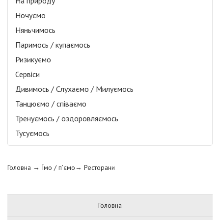
На природу
Ночуємо
Няньчимось
Паримось / купаємось
Ризикуємо
Сервіси
Дивимось / Слухаємо / Милуємось
Танцюємо / співаємо
Тренуємось / оздоровляємось
Тусуємось
Головна
→ Їмо / п’ємо→
Ресторани
Головна