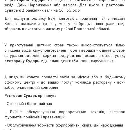
захід, День Народження або весілля. Для цього в
ресторані
Сударь
є 2 банкетних зали на 16 і 35 осіб.
Для відчуття релаксу Вам приготують трав’яний чай з медом.
Хотілося відзначити, що липу, мелісу і чебрець та інші трави і мед
збирають в екологічно чистому районі Полтавської області.
У приготуванні дитячих страв також використовується тільки
очищена вода, свіжоприготовлені пюре і вершки - одним словом
натуральні, здорові і корисні продукти, що і лежить в основі успіху
ресторану Сударь
. Адже наш девіз: «Здорове харчування».
А якщо ви хочете провести захід за містом або в будь-якому
офісному центрі - до ваших послуг команда ресторану - вони
забезпечать якісний кейтеринг.
Ресторан Сударь
пропонує:
- Основний і банкетний зал
- Виїзне обслуговування корпоративних заходів, виставок,
фуршетів, прийомів і презентацій;
- Обслуговування торжеств (корпоративні свята, дні народження і