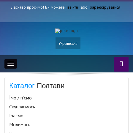
Ласкаво просимо! Ви можете
ввійти
або
зареєструватися
Українська
Toggle
navigation
Каталог
Полтави
Їмо / п’ємо
Скупляємось
Граємо
Молимось