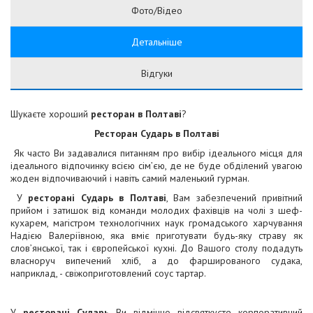
Фото/Відео
Детальніше
Відгуки
Шукаєте хороший
ресторан в Полтаві
?
Ресторан Сударь в Полтаві
Як часто Ви задавалися питанням про вибір ідеального місця для
ідеального відпочинку всією сім’єю, де не буде обділений увагою
жоден відпочиваючий і навіть самий маленький гурман.
У
ресторані Сударь
в Полтаві
, Вам забезпечений привітний
прийом і затишок від команди молодих фахівців на чолі з шеф-
кухарем, магістром технологічних наук громадського харчування
Надією Валеріївною, яка вміє приготувати будь-яку страву як
слов’янської, так і європейської кухні. До Вашого столу подадуть
власноруч випечений хліб, а до фаршированого судака,
наприклад, - свіжоприготовлений соус тартар.
У
ресторані Сударь
Ви відмінно відсвяткуєте корпоративний