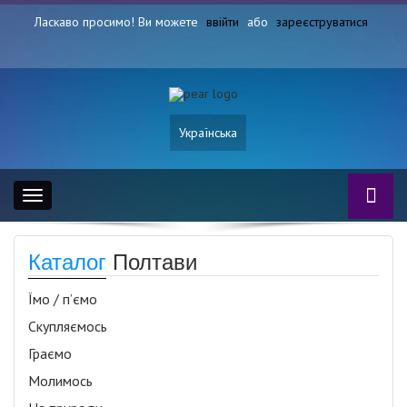
Ласкаво просимо! Ви можете
ввійти
або
зареєструватися
Українська
Toggle
navigation
Каталог
Полтави
Їмо / п’ємо
Скупляємось
Граємо
Молимось