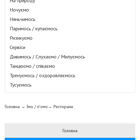
На природу
Ночуємо
Няньчимось
Паримось / купаємось
Ризикуємо
Сервіси
Дивимось / Слухаємо / Милуємось
Танцюємо / співаємо
Тренуємось / оздоровляємось
Тусуємось
Головна
→ Їмо / п’ємо→
Ресторани
Головна