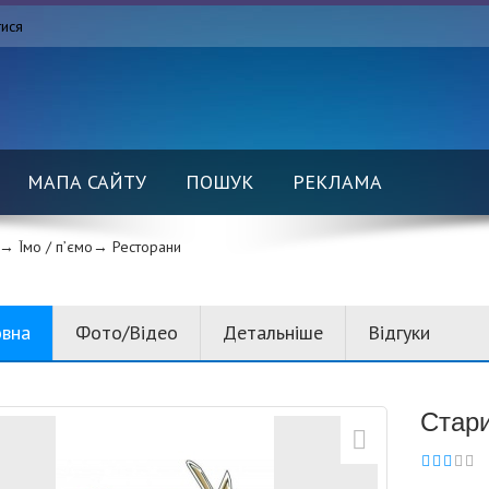
тися
МАПА САЙТУ
ПОШУК
РЕКЛАМА
→ Їмо / п’ємо→
Ресторани
овна
Фото/Відео
Детальніше
Відгуки
Стар