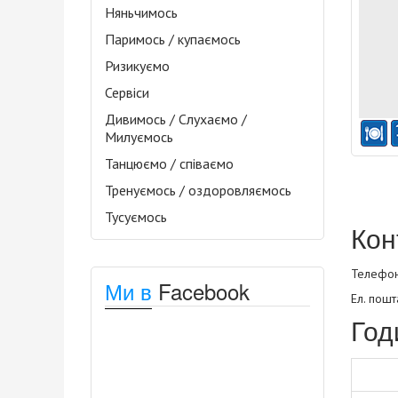
Няньчимось
Паримось / купаємось
Ризикуємо
Сервіси
Дивимось / Слухаємо /
Милуємось
Танцюємо / співаємо
Тренуємось / оздоровляємось
Тусуємось
Кон
Телефони
Ми в
Facebook
Ел. пошт
Год