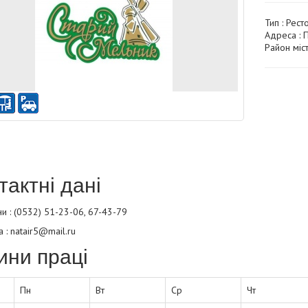
Тип :
Рест
Адреса : 
Район міс
тактні дані
 : (0532) 51-23-06, 67-43-79
а : natair5@mail.ru
ини праці
Пн
Вт
Ср
Чт