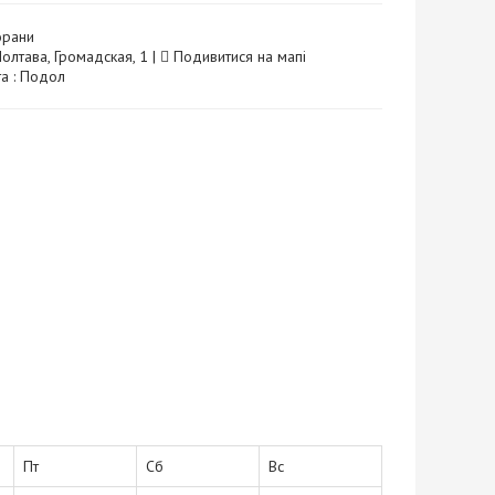
орани
Полтава, Громадская, 1 |
Подивитися на мапі
та : Подол
Пт
Сб
Вс