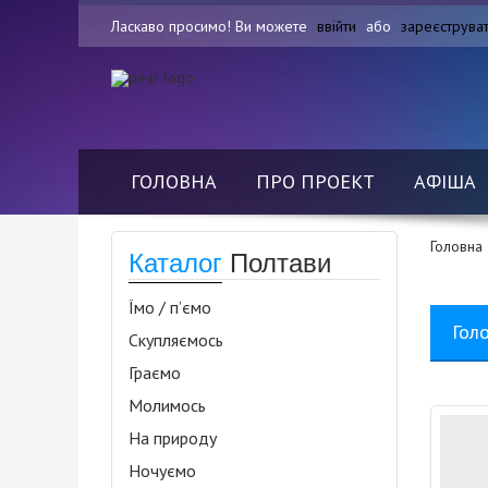
Ласкаво просимо! Ви можете
ввійти
або
зареєструва
ГОЛОВНА
ПРО ПРОЕКТ
АФІША
Головна
Каталог
Полтави
Їмо / п’ємо
Гол
Скупляємось
Граємо
Молимось
На природу
Ночуємо