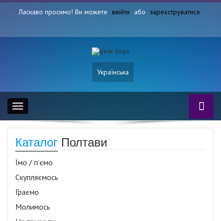
Ласкаво просимо! Ви можете
ввійти
або
зареєструватися
Українська
Toggle
navigation
Каталог
Полтави
Їмо / п’ємо
Скупляємось
Граємо
Молимось