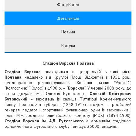
Фото/Відео
Детальніше
Новини
Відгуки
Стадіон
Ворскла Полтава
Стадіон
Ворскла
знаходиться в центральній частині міста
Полтава
, недалеко від Круглої Площі. Відкритий в 1951 році,
неодноразово реконструювався. Колишні назви: “Урожай”,
“Колгоспник”, “Колос”, з 1990 р. – “
Ворскла
”. У червні 2008 року, до
назви додали ім’я Олексія Бутовського.
Олексій
Дмитрович
Бутовський
– виходець із селища П’ятигірці Кременчуцького
повіту Полтавської губернії (1838-1917), згодом – російський
генерал, педагог і спортивний функціонер, один із засновників і
член Міжнародного олімпійського комітету (МОК) (1894-1900).
Стадіон
Ворскла ім. А.Д. Бутовського
є домашнім стадіоном
однойменного футбольного клубу і вміщує 25000 глядачів.