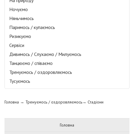
На природу
Ночуємо
Няньчимось
Паримось / купаємось
Ризикуємо
Сервіси
Дивимось / Слухаємо / Милуємось
Танцюємо / співаємо
Тренуємось / оздоровляємось
Тусуємось
Головна
→ Тренуємось / оздоровляємось→
Стадіони
Головна