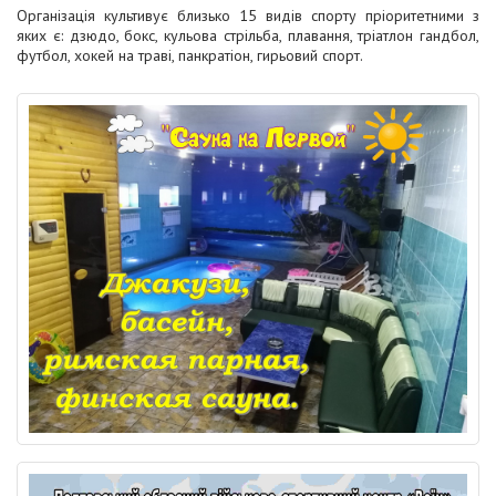
Організація культивує близько 15 видів спорту пріоритетними з
яких є: дзюдо, бокс, кульова стрільба, плавання, тріатлон гандбол,
футбол, хокей на траві, панкратіон, гирьовий спорт.