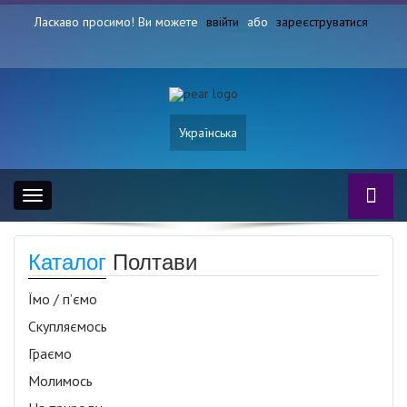
Ласкаво просимо! Ви можете
ввійти
або
зареєструватися
Українська
Toggle
navigation
Каталог
Полтави
Їмо / п’ємо
Скупляємось
Граємо
Молимось