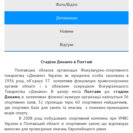
Фото/Відео
Детальніше
Новини
Відгуки
Стадіон Динамо в Полтаві
Полтавська обласна організація Фізкультурно-спортивного
товариства «Динамо» України, як юридична особа заснована в
1936 році, об’єднує 37 колективів фізкультури правоохоронних
органів області і є обласним осередком Всеукраїнського
Товариства «Динамо». В центрі міста
Полтави
діє
стадіон
Динамо
, в колективах фізичної культури організації налічується 36
спортивних залів, 32 стрілецькі тири, 60 спортивних майданчиків,
дві спортивні бази для занять та змагань з пожежно-прикладних
видів спорту.
В 2008 році побудовано спортивний комплекс при УМВС
України в Полтавській області зі спортивним залом, що відповідає
вимогам для проведення змагань Європейського рівня.