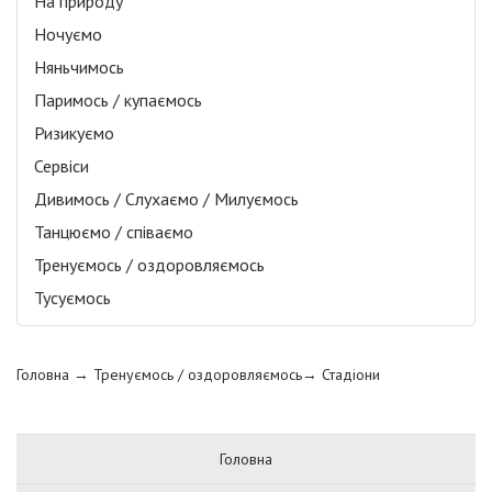
На природу
Ночуємо
Няньчимось
Паримось / купаємось
Ризикуємо
Сервіси
Дивимось / Слухаємо / Милуємось
Танцюємо / співаємо
Тренуємось / оздоровляємось
Тусуємось
Головна
→ Тренуємось / оздоровляємось→
Стадіони
Головна