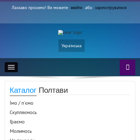
Ласкаво просимо! Ви можете
ввійти
або
зареєструватися
Українська
Toggle
navigation
Каталог
Полтави
Їмо / п’ємо
Скупляємось
Граємо
Молимось