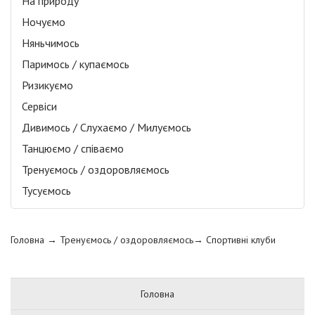
На природу
Ночуємо
Няньчимось
Паримось / купаємось
Ризикуємо
Сервіси
Дивимось / Слухаємо / Милуємось
Танцюємо / співаємо
Тренуємось / оздоровляємось
Тусуємось
Головна
→ Тренуємось / оздоровляємось→
Спортивні клуби
Головна