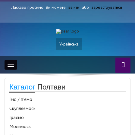
Ласкаво просимо! Ви можете
ввійти
або
зареєструватися
Українська
Toggle
navigation
Каталог
Полтави
Їмо / п’ємо
Скупляємось
Граємо
Молимось