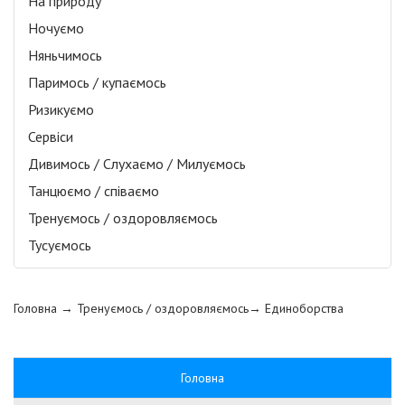
На природу
Ночуємо
Няньчимось
Паримось / купаємось
Ризикуємо
Сервіси
Дивимось / Слухаємо / Милуємось
Танцюємо / співаємо
Тренуємось / оздоровляємось
Тусуємось
Головна
→ Тренуємось / оздоровляємось→
Единоборства
Головна