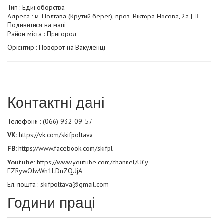
Тип :
Единоборства
Адреса : м. Полтава (Крутий берег), пров. Віктора Носова, 2а |
Подивитися на мапі
Район міста : Пригород
Орієнтир : Поворот на Вакуленці
Контактні дані
Телефони : (066) 932-09-57
VK:
https://vk.com/skifpoltava
FB:
https://www.facebook.com/skifpl
Youtube:
https://www.youtube.com/channel/UCy-
EZRywOJwWn1ltDnZQUjA
Ел. пошта : skifpoltava@gmail.com
Години праці