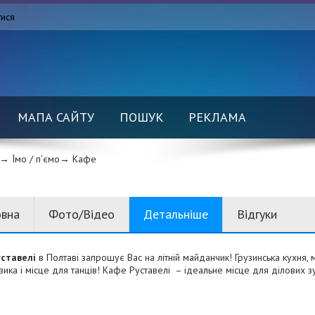
тися
МАПА САЙТУ
ПОШУК
РЕКЛАМА
→ Їмо / п’ємо→
Кафе
овна
Фото/Відео
Детальніше
Відгуки
ставелі
в Полтаві запрошує Вас на літній майданчик! Грузинська кухня, 
ика і місце для танців! Кафе Руставелі – ідеальне місце для ділових зу