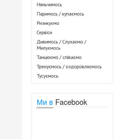
Няньчимось
Паримось / купаємось
Ризикуємо
Сервіси
Дивимось / Слухаємо /
Милуємось
Танцюємо / співаємо
Тренуємось / оздоровляємось
Тусуємось
Ми в
Facebook