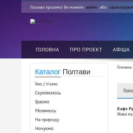
Ласкаво просимо! Ви можете
ввійти
або
зареєструва
ГОЛОВНА
ПРО ПРОЕКТ
АФІША
Головна
Каталог
Полтави
Їмо / п’ємо
Гол
Скупляємось
Граємо
Кафе Ру
Молимось
Жива муз
На природу
Ночуємо