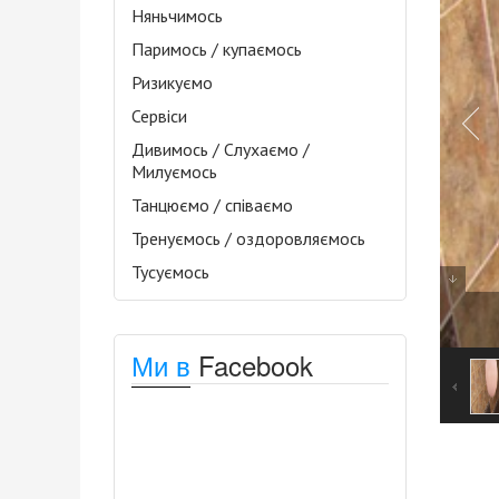
Няньчимось
Паримось / купаємось
Ризикуємо
Сервіси
Дивимось / Слухаємо /
Милуємось
Танцюємо / співаємо
Тренуємось / оздоровляємось
Тусуємось
Ми в
Facebook