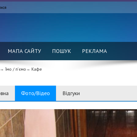
тися
МАПА САЙТУ
ПОШУК
РЕКЛАМА
→ Їмо / п’ємо→
Кафе
овна
Фото/Відео
Відгуки