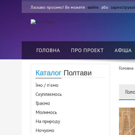
Ласкаво просимо! Ви можете
ввійти
або
зареєструва
ГОЛОВНА
ПРО ПРОЕКТ
АФІША
Головна
Каталог
Полтави
Їмо / п’ємо
Гол
Скупляємось
Граємо
Молимось
На природу
Ночуємо