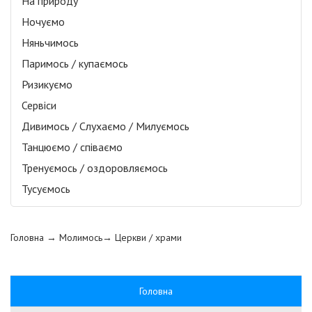
На природу
Ночуємо
Няньчимось
Паримось / купаємось
Ризикуємо
Сервіси
Дивимось / Слухаємо / Милуємось
Танцюємо / співаємо
Тренуємось / оздоровляємось
Тусуємось
Головна
→ Молимось→
Церкви / храми
Головна