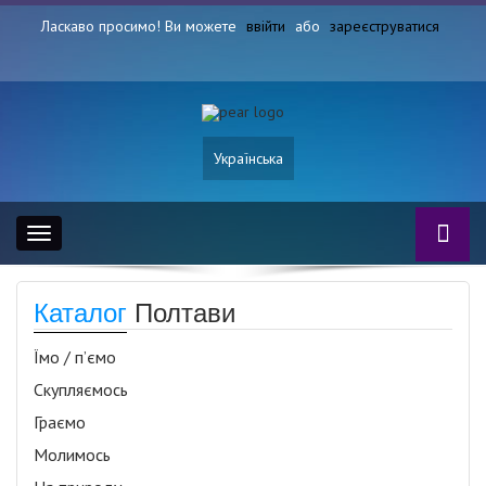
Ласкаво просимо! Ви можете
ввійти
або
зареєструватися
Українська
Toggle
navigation
Каталог
Полтави
Їмо / п’ємо
Скупляємось
Граємо
Молимось