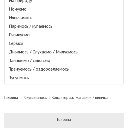
На природу
Ночуємо
Няньчимось
Паримось / купаємось
Ризикуємо
Сервіси
Дивимось / Слухаємо / Милуємось
Танцюємо / співаємо
Тренуємось / оздоровляємось
Тусуємось
Головна
→ Скупляємось→
Кондитерські магазини / випічка
Головна