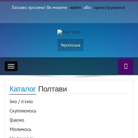
Ласкаво просимо! Ви можете
ввійти
або
зареєструватися
Українська
Toggle
navigation
Каталог
Полтави
Їмо / п’ємо
Скупляємось
Граємо
Молимось