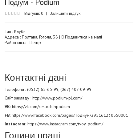
Подіум - Podium
Відгуків: 0
|
Залишити відгук
Тип :
Клуби
Адреса : Полтава, Гоголя, 38 |
Подивитися на мапі
Район міста : Центр
Контактні дані
Телефони : (0532) 65-65-99, (067) 407-09-99
Сайт закладу :
http://www.podium-pl.com/
VK:
https://vk.com/restoclubpodium
FB:
https://www.facebook.com/pages/Подиум/295161230550001
Instagram:
https://www.instagram.com/tvoy_podium/
Години праці