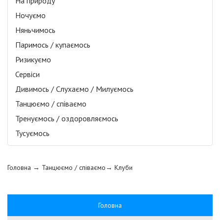
На природу
Ночуємо
Няньчимось
Паримось / купаємось
Ризикуємо
Сервіси
Дивимось / Слухаємо / Милуємось
Танцюємо / співаємо
Тренуємось / оздоровляємось
Тусуємось
Головна
→ Танцюємо / співаємо→
Клуби
Головна