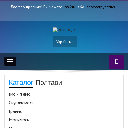
Ласкаво просимо! Ви можете
ввійти
або
зареєструватися
Українська
Toggle
navigation
Каталог
Полтави
Їмо / п’ємо
Скупляємось
Граємо
Молимось