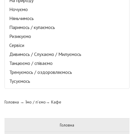
На природу
Ночуємо
Няньчимось
Паримось / купаємось
Ризикуємо
Сервіси
Дивимось / Слухаємо / Милуємось
Танцюємо / співаємо
Тренуємось / оздоровляємось
Тусуємось
Головна
→ Їмо / п’ємо→
Кафе
Головна