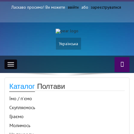
Ласкаво просимо! Ви можете
ввійти
або
зареєструватися
Українська
Toggle
navigation
Каталог
Полтави
Їмо / п’ємо
Скупляємось
Граємо
Молимось