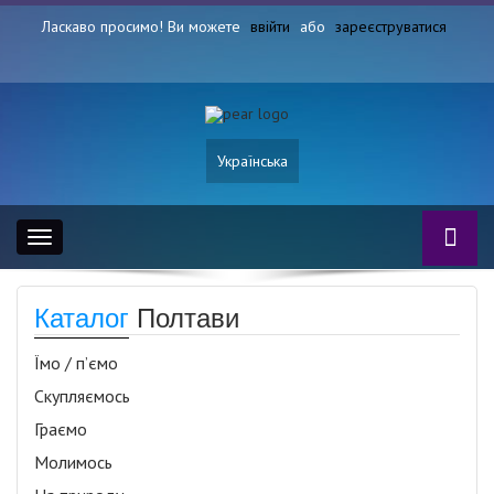
Ласкаво просимо! Ви можете
ввійти
або
зареєструватися
Українська
Toggle
navigation
Каталог
Полтави
Їмо / п’ємо
Скупляємось
Граємо
Молимось