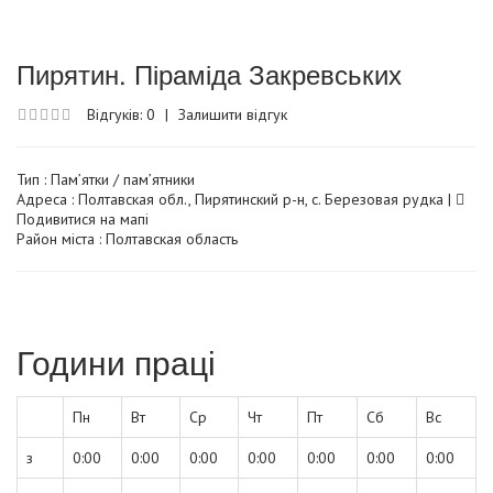
Пирятин. Піраміда Закревських
Відгуків: 0
|
Залишити відгук
Тип :
Пам’ятки / пам’ятники
Адреса : Полтавская обл., Пирятинский р-н, с. Березовая рудка |
Подивитися на мапі
Район міста : Полтавская область
Години праці
Пн
Вт
Ср
Чт
Пт
Сб
Вс
з
0:00
0:00
0:00
0:00
0:00
0:00
0:00