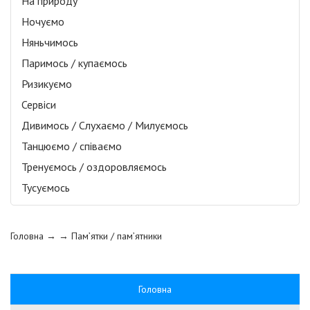
На природу
Ночуємо
Няньчимось
Паримось / купаємось
Ризикуємо
Сервіси
Дивимось / Слухаємо / Милуємось
Танцюємо / співаємо
Тренуємось / оздоровляємось
Тусуємось
Головна
→ →
Пам’ятки / пам’ятники
Головна