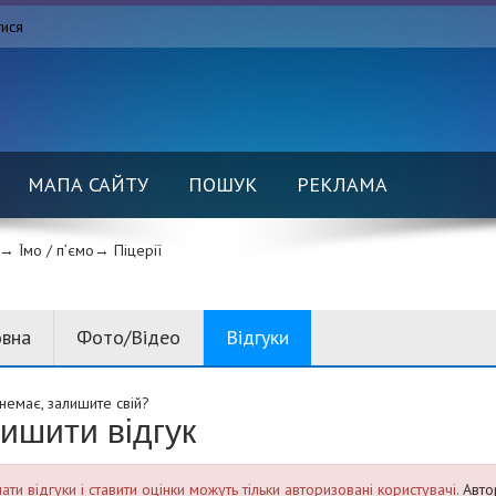
тися
МАПА САЙТУ
ПОШУК
РЕКЛАМА
→ Їмо / п’ємо→
Піцерії
овна
Фото/Відео
Відгуки
 немає, залишите свій?
ишити відгук
ти відгуки і ставити оцінки можуть тільки авторизовані користувачі.
Авто