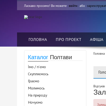
Ласкаво просимо! Ви можете
ввійти
або
зареєструва
ГОЛОВНА
ПРО ПРОЕКТ
АФІША
Головна
Каталог
Полтави
Їмо / п’ємо
Гол
Скупляємось
Граємо
Відгуків
Молимось
Зал
На природу
Ночуємо
Залиша