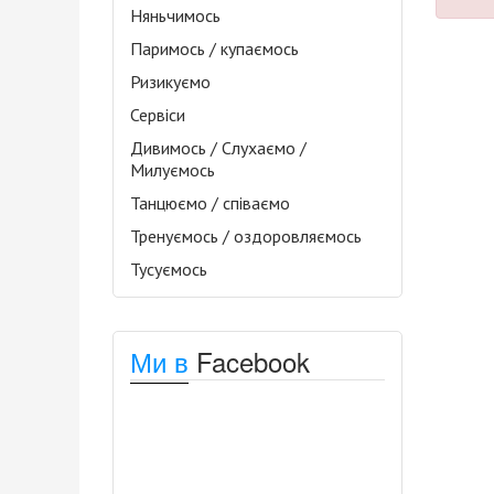
Няньчимось
Паримось / купаємось
Ризикуємо
Сервіси
Дивимось / Слухаємо /
Милуємось
Танцюємо / співаємо
Тренуємось / оздоровляємось
Тусуємось
Ми в
Facebook