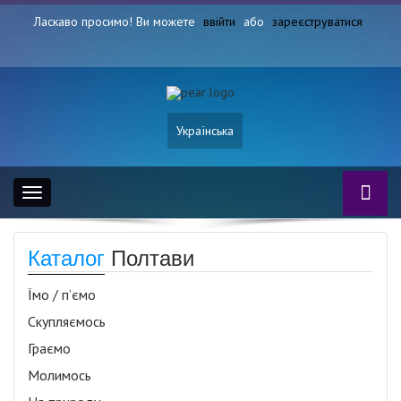
Ласкаво просимо! Ви можете
ввійти
або
зареєструватися
Українська
Toggle
navigation
Каталог
Полтави
Їмо / п’ємо
Скупляємось
Граємо
Молимось