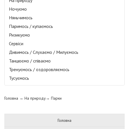
На природу
Ночуємо
Няньчимось
Паримось / купаємось
Ризикуємо
Сервіси
Дивимось / Слухаємо / Милуємось
Танцюємо / співаємо
Тренуємось / оздоровляємось
Тусуємось
Головна
→ На природу→
Парки
Головна