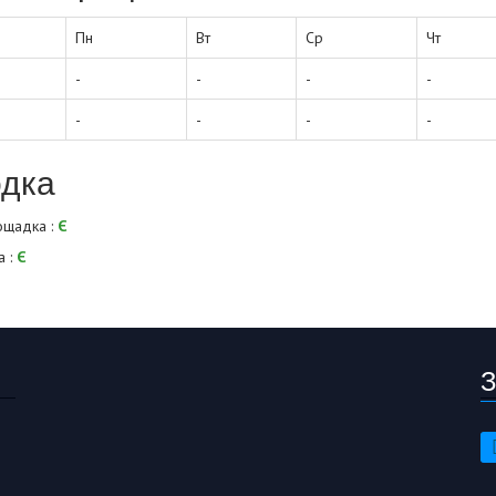
Пн
Вт
Ср
Чт
-
-
-
-
-
-
-
-
дка
ощадка :
Є
а :
Є
З