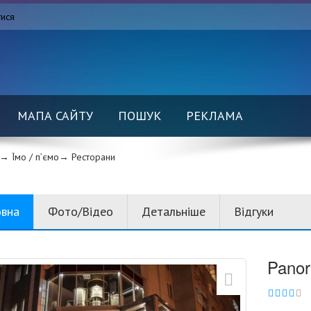
тися
МАПА САЙТУ
ПОШУК
РЕКЛАМА
→ Їмо / п’ємо→
Ресторани
овна
Фото/Відео
Детальніше
Відгуки
Pano