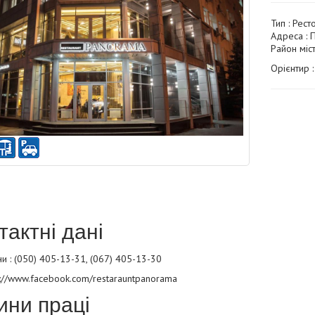
Тип :
Рест
Адреса : 
Район міст
Орієнтир 
тактні дані
 : (050) 405-13-31, (067) 405-13-30
s://www.facebook.com/restarauntpanorama
ини праці