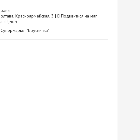
орани
Полтава, Красноармейская, 3 |
Подивитися на мапі
а : Центр
: Супермаркет "Брусничка"