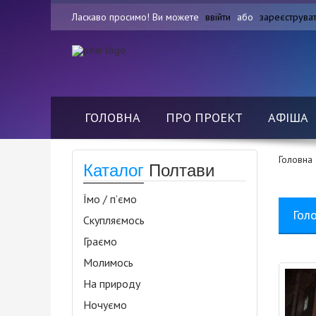
Ласкаво просимо! Ви можете
ввійти
або
зареєструва
ГОЛОВНА
ПРО ПРОЕКТ
АФІША
Головна
Каталог
Полтави
Їмо / п’ємо
Гол
Скупляємось
Граємо
Молимось
На природу
Ночуємо