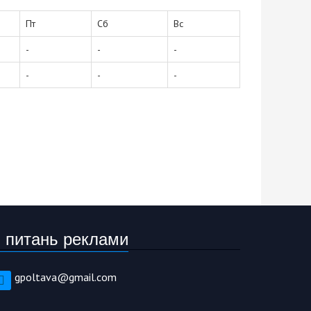
Пт
Сб
Вс
-
-
-
-
-
-
 питань реклами
gpoltava@gmail.com