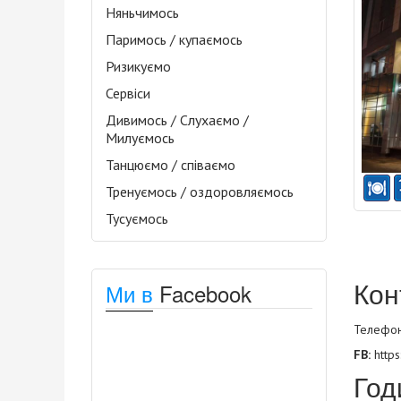
Няньчимось
Паримось / купаємось
Ризикуємо
Сервіси
Дивимось / Слухаємо /
Милуємось
Танцюємо / співаємо
Тренуємось / оздоровляємось
Тусуємось
Кон
Ми в
Facebook
Телефони
FB:
http
Год