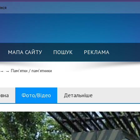
тися
МАПА САЙТУ
ПОШУК
РЕКЛАМА
→ →
Пам’ятки / пам’ятники
овна
Фото/Відео
Детальніше