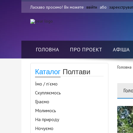
Ласкаво просимо! Ви можете
ввійти
або
зареєструва
ГОЛОВНА
ПРО ПРОЕКТ
АФІША
Головна
Каталог
Полтави
Їмо / п’ємо
Гол
Скупляємось
Граємо
Молимось
На природу
Ночуємо