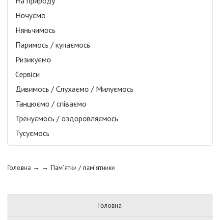
На природу
Ночуємо
Няньчимось
Паримось / купаємось
Ризикуємо
Сервіси
Дивимось / Слухаємо / Милуємось
Танцюємо / співаємо
Тренуємось / оздоровляємось
Тусуємось
Головна
→ →
Пам’ятки / пам’ятники
Головна