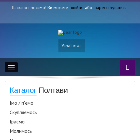
Ласкаво просимо! Ви можете
ввійти
або
зареєструватися
Українська
Toggle
navigation
Каталог
Полтави
Їмо / п’ємо
Скупляємось
Граємо
Молимось