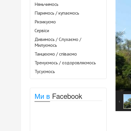
Няньчимось
Паримось / купаємось
Ризикуємо
Сервіси
Дивимось / Слухаємо /
Милуємось
Танцюємо / співаємо
Тренуємось / оздоровляємось
Тусуємось
Ми в
Facebook