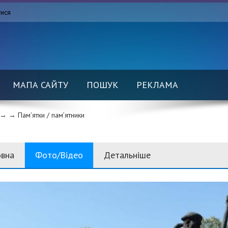
тися
МАПА САЙТУ
ПОШУК
РЕКЛАМА
→ →
Пам’ятки / пам’ятники
овна
Фото/Відео
Детальніше