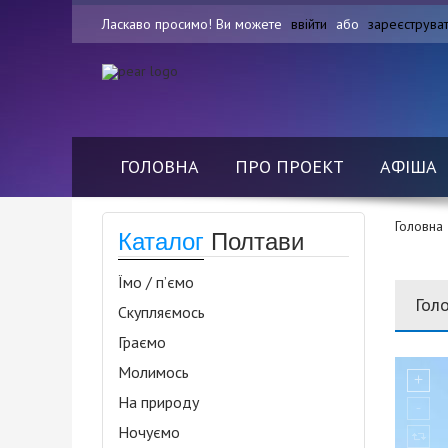
Ласкаво просимо! Ви можете
ввійти
або
зареєструва
ГОЛОВНА
ПРО ПРОЕКТ
АФІША
Головна
Каталог
Полтави
Їмо / п’ємо
Гол
Скупляємось
Граємо
Молимось
На природу
Ночуємо